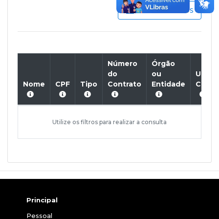
Dados Abertos
Número
Órgão
do
ou
Unida
Nome
CPF
Tipo
Contrato
Entidade
Contr
Utilize os filtros para realizar a consulta
Principal
Pessoal