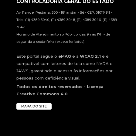
CONTROLADORIA GERAL DO ESTADO
Av. Rangel Pestana, 300 - 18º andar - Sé - CEP: 01017-911 -
Tels.: (11) 4389-3040, (11) 4389-3048, (11) 4389-3046, (11) 4389-
3047
Horário de Atendimento ao Público: das 9h às 17h - de
segunda a sexta-feira (exceto feriados).
Este portal segue o
eMAG
e a
WCAG 2.1
e é
compatível com leitores de tela como NVDA e
JAWS, garantindo o acesso às informações por
pessoas com deficiência visual.
Todos os direitos reservados - Licença
Creative Commons 4.0
MAPA DO SITE
Vo