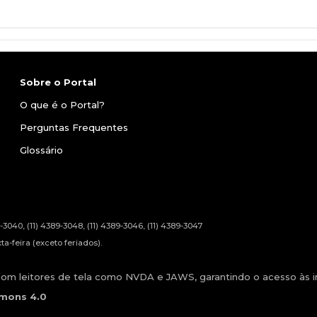
Sobre o Portal
O que é o Portal?
Perguntas Frequentes
Glossário
89-3040, (11) 4389-3048, (11) 4389-3046, (11) 4389-3047
a-feira (exceto feriados).
om leitores de tela como NVDA e JAWS, garantindo o acesso às in
mmons 4.0