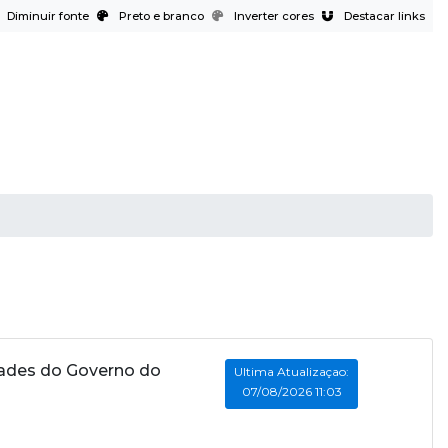
Diminuir fonte
Preto e branco
Inverter cores
Destacar links
idades do Governo do
Ultima Atualizaçao:
07/08/2026 11:03