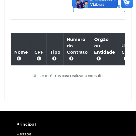
Dados Abertos
Número
Órgão
do
ou
Unida
Nome
CPF
Tipo
Contrato
Entidade
Contr
Utilize os filtros para realizar a consulta
Principal
Pessoal