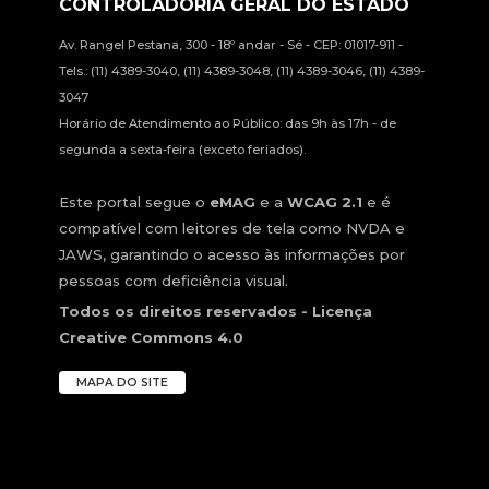
CONTROLADORIA GERAL DO ESTADO
Av. Rangel Pestana, 300 - 18º andar - Sé - CEP: 01017-911 -
Tels.: (11) 4389-3040, (11) 4389-3048, (11) 4389-3046, (11) 4389-
3047
Horário de Atendimento ao Público: das 9h às 17h - de
segunda a sexta-feira (exceto feriados).
Este portal segue o
eMAG
e a
WCAG 2.1
e é
compatível com leitores de tela como NVDA e
JAWS, garantindo o acesso às informações por
pessoas com deficiência visual.
Todos os direitos reservados - Licença
Creative Commons 4.0
MAPA DO SITE
Vo