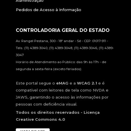
Administração
Pedidos de Acesso à Informação
CONTROLADORIA GERAL DO ESTADO
Av. Rangel Pestana, 300 - 18º andar - Sé - CEP: 01017-911 -
Tels.: (11) 4389-3040, (11) 4389-3048, (11) 4389-3046, (11) 4389-
3047
Horário de Atendimento ao Público: das 9h às 17h - de
segunda a sexta-feira (exceto feriados).
Este portal segue o
eMAG
e a
WCAG 2.1
e é
compatível com leitores de tela como NVDA e
JAWS, garantindo o acesso às informações por
pessoas com deficiência visual.
Todos os direitos reservados - Licença
Creative Commons 4.0