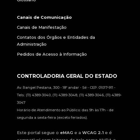
Canais de Comunicação
Canais de Manifestação
Contatos dos Órgãos e Entidades da
Administração
Pedidos de Acesso à Informação
CONTROLADORIA GERAL DO ESTADO
Av. Rangel Pestana, 300 - 18º andar - Sé - CEP: 01017-911 -
Tels.: (11) 4389-3040, (11) 4389-3048, (11) 4389-3046, (11) 4389-
3047
Horário de Atendimento ao Público: das 9h às 17h - de
segunda a sexta-feira (exceto feriados).
Este portal segue o
eMAG
e a
WCAG 2.1
e é
compatível com leitores de tela como NVDA e