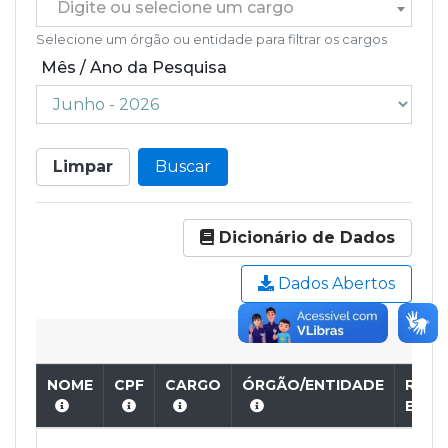
Digite ou selecione um cargo
Selecione um órgão ou entidade para filtrar os cargos
Mês / Ano da Pesquisa
Limpar
Buscar
Dicionário de Dados
Dados Abertos
NOME
CPF
CARGO
ÓRGÃO/ENTIDADE
REM
BRU